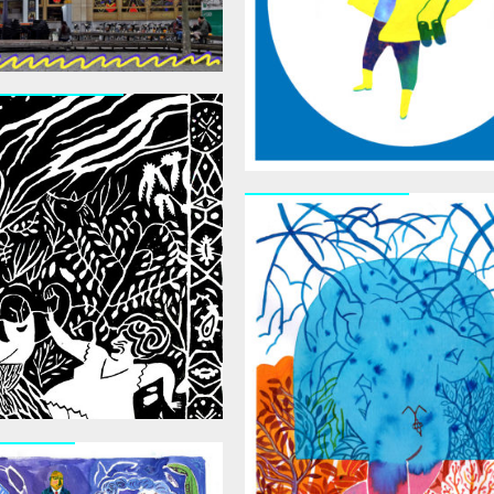
es Chantées
Les Archétypes
 Cheval