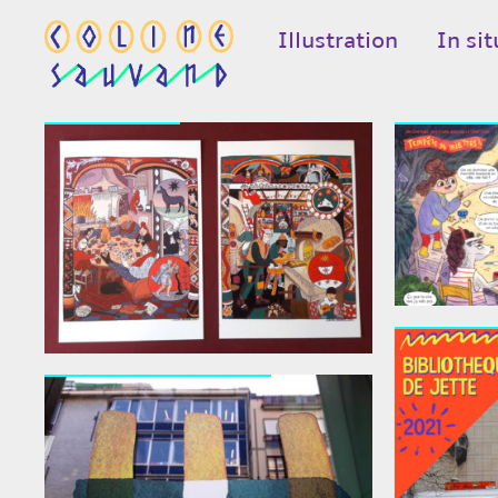
Illustration
In sit
online sales
LA TRIB
Fresque B
Pierre Papier Ciseaux