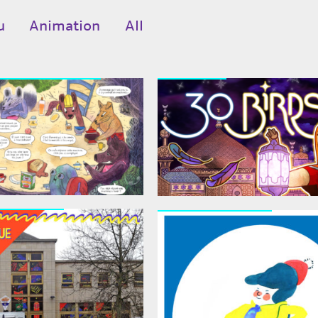
u
Animation
All
U DÉBROUILLON
30 BIRDS
ibli Jette
FANZINO RADIO