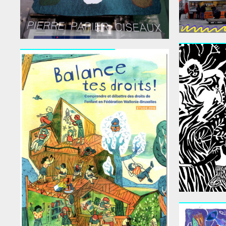
Rencontr
Balance tes droits !
Chevalier